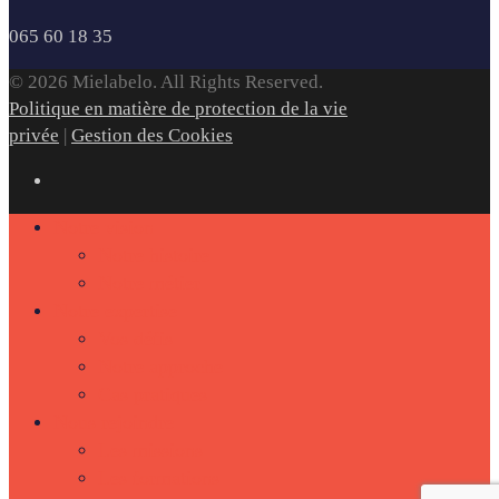
065 60 18 35
© 2026 Mielabelo. All Rights Reserved.
Politique en matière de protection de la vie
privée
|
Gestion des Cookies
Notre vision
Notre histoire
Notre métier
Notre expertise
Vos défis
Notre approche
Cas pratiques
Nous rejoindre
Les missions
Les formations