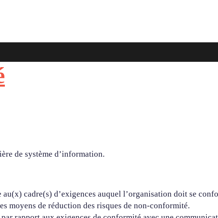
é
tière de système d’information.
e au(x) cadre(s) d’exigences auquel l’organisation doit se conf
des moyens de réduction des risques de non-conformité.
le par rapport aux exigences de conformité avec une communica