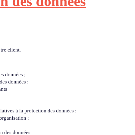
on des données
re client.
des données ;
 des données ;
ants
latives à la protection des données ;
organisation ;
ion des données