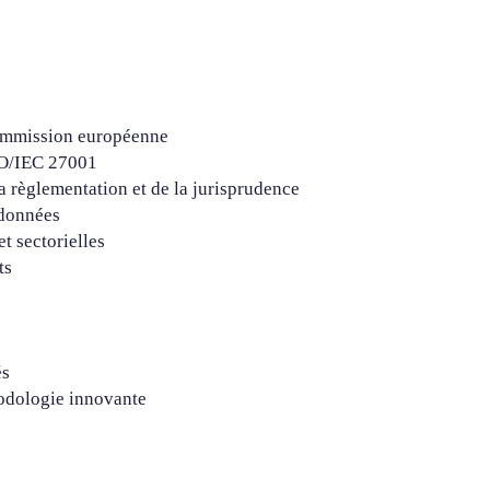
ommission européenne
SO/IEC 27001
a règlementation et de la jurisprudence
 données
t sectorielles
ts
és
hodologie innovante